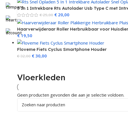
5 In 1 Intrekbare Rts Autolader Usb Type C met Int
€
20,00
€
25,00
Haarverwijderaar Roller Herbruikbaar voor Huisdie
€
19,50
Floveme Fiets Cyclus Smartphone Houder
€
30,00
€
32,00
Vloerkleden
Geen producten gevonden die aan je selectie voldoen.