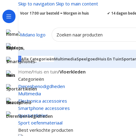
Skip to navigation
Skip to main content
✔
Voor 17:00 uur besteld = Morgen in huis
✔
14 dagen bede
Alle Categorieën
Multimedia
Speelgoed
Huis En Tuin
Sportar
Home
/
Huis en tuin
/
Vloerkleden
Categorieën
Dierenbenodigdheden
Multimedia
Electronica accessoires
Smartphone accessoires
Sportartikelen
Sport oefenmateriaal
Best verkochte producten