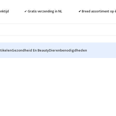
nktijd
✔
Gratis verzending in NL
✔ Breed assortiment op é
tikelen
Gezondheid En Beauty
Dierenbenodigdheden