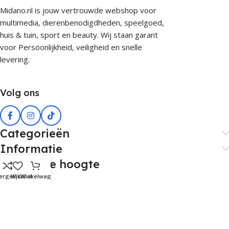
Midano.nl is jouw vertrouwde webshop voor
multimedia, dierenbenodigdheden, speelgoed,
huis & tuin, sport en beauty. Wij staan garant
voor Persoonlijkheid, veiligheid en snelle
levering.
Volg ons
Categorieën
Informatie
Blijf op de hoogte
ergelijk
Wishlist
Winkelwagen
Meld je aan voor onze nieuwsbrief en ontvang de nieuwste
producten & de leukste acties als eerste in jouw mailbox!