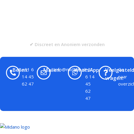
✔ Discreet en Anoniem verzonden
Bellen:
+31 6
Mailen:
Info@midano.nl
WhatsApp:
+31
Veelgestel
Ga
14 45
6 14
naar
vragen:
62 47
45
overzic
62
47